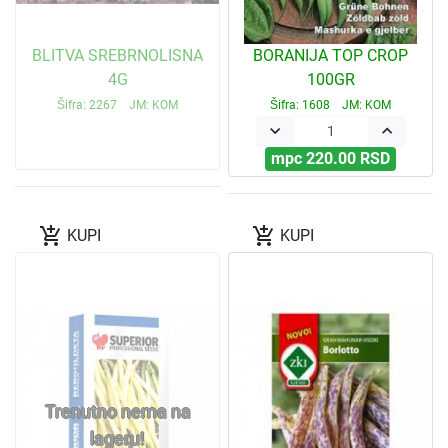
BLITVA SREBRNOLISNA
BORANIJA TOP CROP
4G
100GR
Šifra: 2267 JM: KOM
Šifra: 1608 JM: KOM
keyboard_arrow_down
keyboard_arrow_up
mpc 220.00 RSD
add_shopping_cart
add_shopping_cart
KUPI
KUPI
Trenutno nema na
lageru!