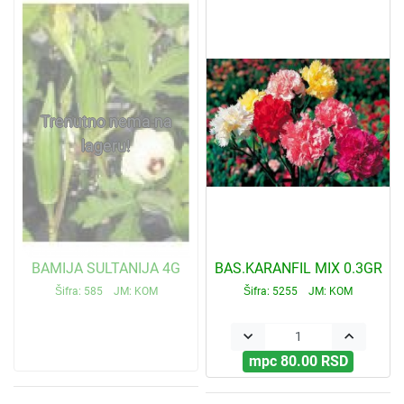
Trenutno nema na
lageru!
BAMIJA SULTANIJA 4G
BAS.KARANFIL MIX 0.3GR
Šifra: 585 JM: KOM
Šifra: 5255 JM: KOM
keyboard_arrow_down
keyboard_arrow_up
mpc 80.00 RSD