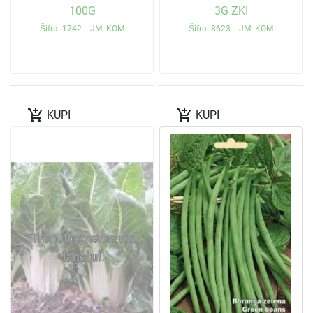
100G
3G ZKI
Šifra: 1742 JM: KOM
Šifra: 8623 JM: KOM
add_shopping_cart
add_shopping_cart
KUPI
KUPI
Trenutno nema na
lageru!