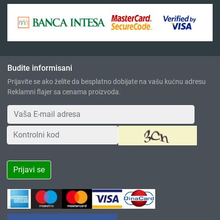
Budite informisani
Prijavite se ako želite da besplatno dobijate na vašu kućnu adresu
Reklamni flajer sa cenama proizvoda.
Prijavi se