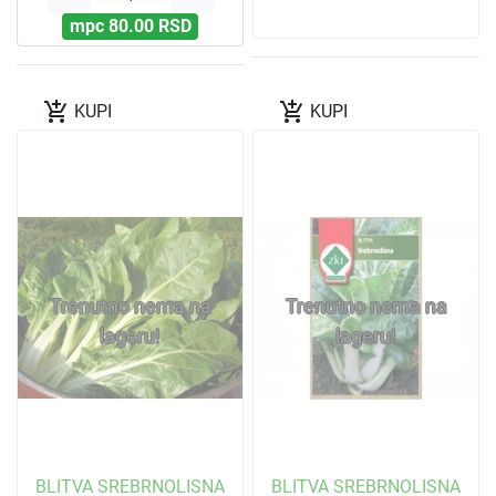
mpc 80.00 RSD
add_shopping_cart
add_shopping_cart
KUPI
KUPI
Trenutno nema na
Trenutno nema na
lageru!
lageru!
BLITVA SREBRNOLISNA
BLITVA SREBRNOLISNA