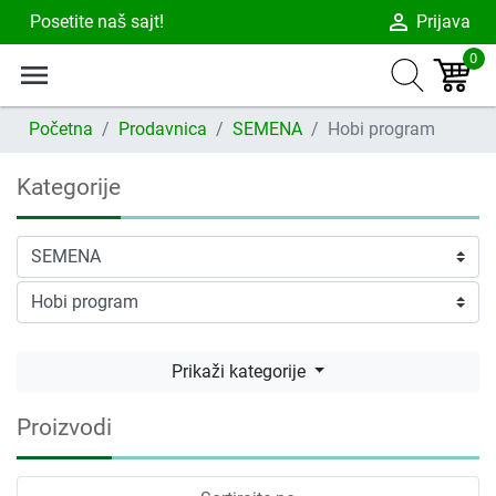
person_outline
Posetite naš sajt!
Prijava
0
menu
Početna
Prodavnica
SEMENA
Hobi program
Kategorije
Prikaži kategorije
Proizvodi