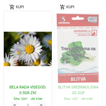
add_shopping_cart
add_shopping_cart
KUPI
KUPI
Trenutno nema na
lageru!
BELA RADA VISEGOD.
BLITVA SREBRNOLISNA
0.5GR ZKI
2G SUP
Šifra: 5261 JM: KOM
Šifra: 1437 JM: KOM
keyboard_arrow_down
keyboard_arrow_up