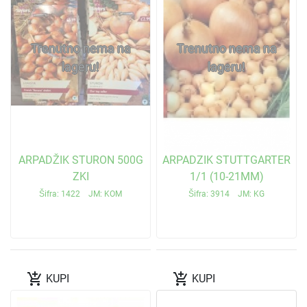
Trenutno nema na
Trenutno nema na
lageru!
lageru!
ARPADŽIK STURON 500G
ARPADZIK STUTTGARTER
ZKI
1/1 (10-21MM)
Šifra: 1422 JM: KOM
Šifra: 3914 JM: KG
add_shopping_cart
add_shopping_cart
KUPI
KUPI