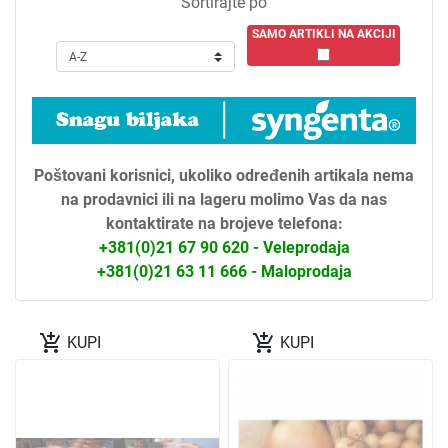
Sortirajte po
SAMO ARTIKLI NA AKCIJI
Poštovani korisnici, ukoliko određenih artikala nema
na prodavnici ili na lageru molimo Vas da nas
kontaktirate na brojeve telefona:
+381(0)21 67 90 620 - Veleprodaja
+381(0)21 63 11 666 - Maloprodaja
add_shopping_cart
add_shopping_cart
KUPI
KUPI