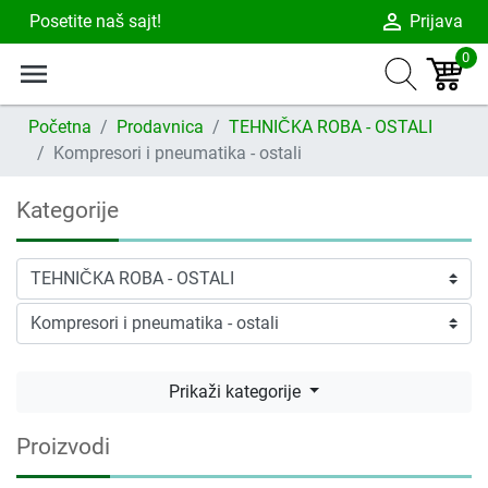
person_outline
Posetite naš sajt!
Prijava
0
menu
Početna
Prodavnica
TEHNIČKA ROBA - OSTALI
Kompresori i pneumatika - ostali
Kategorije
Prikaži kategorije
Proizvodi