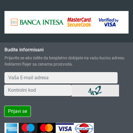
Budite informisani
Prijavite se ako želite da besplatno dobijate na vašu kućnu adresu
Reklamni flajer sa cenama proizvoda.
Prijavi se