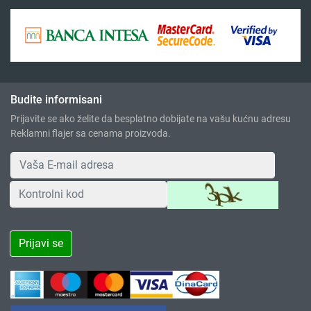
Budite informisani
Prijavite se ako želite da besplatno dobijate na vašu kućnu adresu
Reklamni flajer sa cenama proizvoda.
Prijavi se