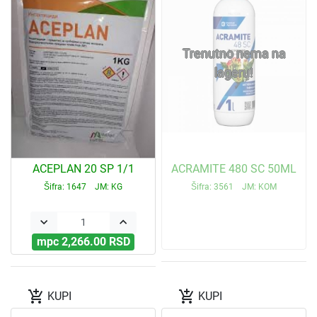
Trenutno nema na
lageru!
ACEPLAN 20 SP 1/1
ACRAMITE 480 SC 50ML
Šifra: 1647 JM: KG
Šifra: 3561 JM: KOM
keyboard_arrow_down
keyboard_arrow_up
mpc 2,266.00 RSD
add_shopping_cart
add_shopping_cart
KUPI
KUPI