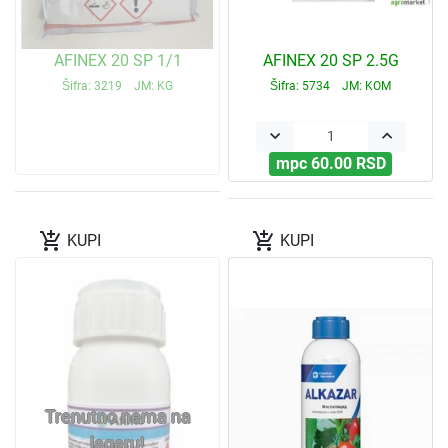
AFINEX 20 SP 1/1
AFINEX 20 SP 2.5G
Šifra: 3219 JM: KG
Šifra: 5734 JM: KOM
keyboard_arrow_down
keyboard_arrow_up
mpc 60.00 RSD
add_shopping_cart
add_shopping_cart
KUPI
KUPI
Trenutno nema na
lageru!