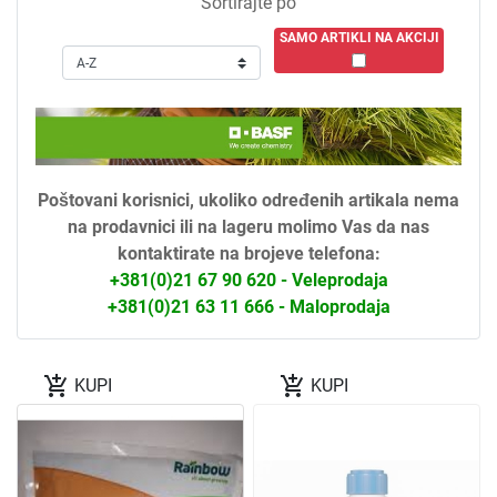
Sortirajte po
SAMO ARTIKLI NA AKCIJI
Poštovani korisnici, ukoliko određenih artikala nema
na prodavnici ili na lageru molimo Vas da nas
kontaktirate na brojeve telefona:
+381(0)21 67 90 620 - Veleprodaja
+381(0)21 63 11 666 - Maloprodaja
add_shopping_cart
add_shopping_cart
KUPI
KUPI