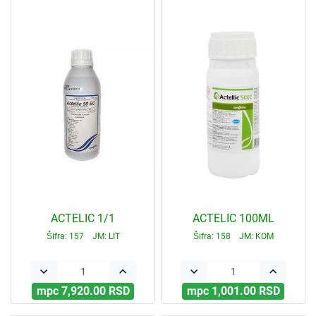
ACTELIC 1/1
ACTELIC 100ML
Šifra: 157 JM: LIT
Šifra: 158 JM: KOM
keyboard_arrow_down
keyboard_arrow_up
keyboard_arrow_down
keyboard_arrow_up
mpc 7,920.00 RSD
mpc 1,001.00 RSD