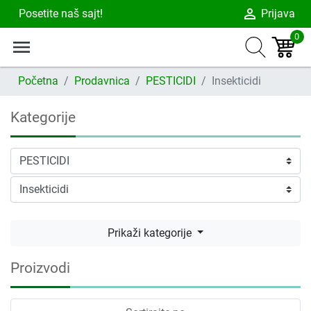
person_outline
Posetite naš sajt!
Prijava
0
menu
Početna
Prodavnica
PESTICIDI
Insekticidi
Kategorije
Prikaži kategorije
Proizvodi