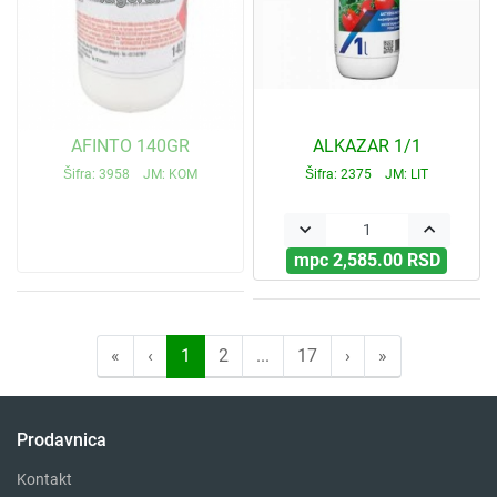
AFINTO 140GR
ALKAZAR 1/1
Šifra: 3958 JM: KOM
Šifra: 2375 JM: LIT
keyboard_arrow_down
keyboard_arrow_up
mpc 2,585.00 RSD
«
‹
1
2
...
17
›
»
Prodavnica
Kontakt