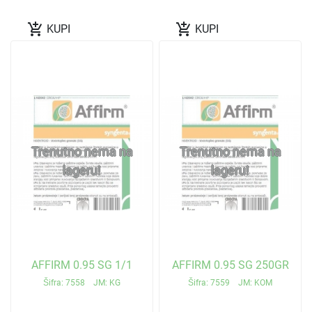
add_shopping_cart
add_shopping_cart
KUPI
KUPI
Trenutno nema na
Trenutno nema na
lageru!
lageru!
AFFIRM 0.95 SG 1/1
AFFIRM 0.95 SG 250GR
Šifra: 7558 JM: KG
Šifra: 7559 JM: KOM