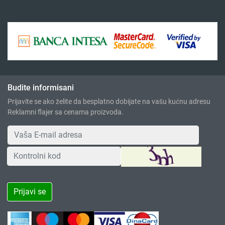
Budite informisani
Prijavite se ako želite da besplatno dobijate na vašu kućnu adresu
Reklamni flajer sa cenama proizvoda.
Prijavi se