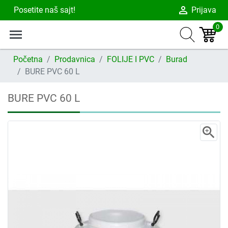
person_outline
Posetite naš sajt!
Prijava
0
menu
Početna
Prodavnica
FOLIJE I PVC
Burad
BURE PVC 60 L
BURE PVC 60 L
zoom_in