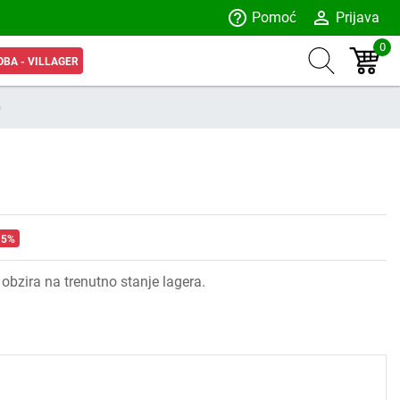
help_outline
person_outline
Pomoć
Prijava
0
OBA - VILLAGER
5
 5%
obzira na trenutno stanje lagera.