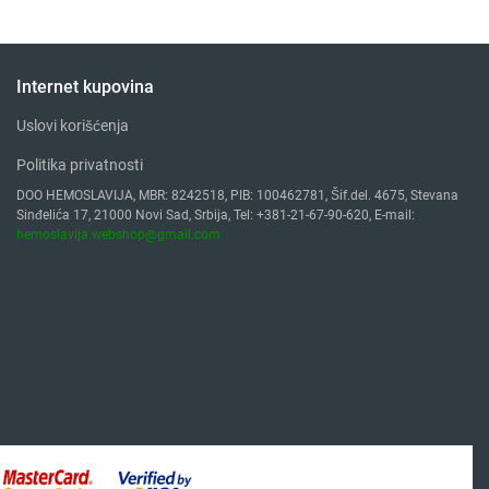
Internet kupovina
Uslovi korišćenja
Politika privatnosti
DOO HEMOSLAVIJA, MBR: 8242518, PIB: 100462781, Šif.del. 4675, Stevana
Sinđelića 17, 21000 Novi Sad, Srbija, Tel: +381-21-67-90-620, E-mail:
hemoslavija.webshop@gmail.com