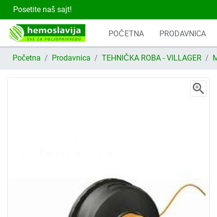
Posetite naš sajt!
POČETNA
PRODAVNICA
Početna
Prodavnica
TEHNIČKA ROBA - VILLAGER
M
zoom_in