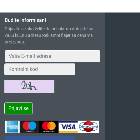
Budite informisani
Prijavite se ako želite da besplatno dobijate na
vašu kućnu adresu Reklamni flajer sa cenama
proizvoda.
Prijavi se