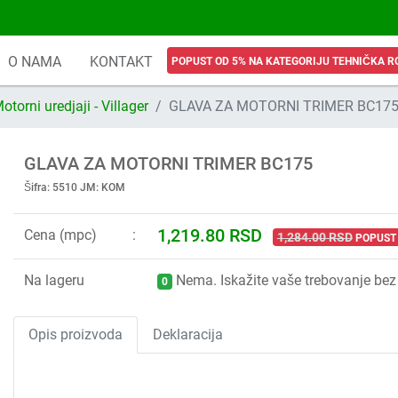
O NAMA
KONTAKT
POPUST OD 5% NA KATEGORIJU TEHNIČKA R
otorni uredjaji - Villager
GLAVA ZA MOTORNI TRIMER BC17
GLAVA ZA MOTORNI TRIMER BC175
Šifra: 5510 JM: KOM
1,219.80 RSD
Cena (mpc)
1,284.00 RSD
POPUST
Na lageru
Nema. Iskažite vaše trebovanje bez 
0
Opis proizvoda
Deklaracija