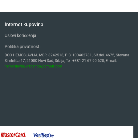
Internet kupovina
Uslovi korišćenja
Politika privatnosti
DOO HEMOSLAVIJA, MBR: 8242518, PIB: 100462781, Šif.del. 4675, Stevana
Sinđelića 17, 21000 Novi Sad, Srbija, Tel: +381-21-67-90-620, E-mail:
hemoslavija.webshop@gmail.com