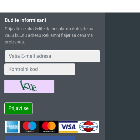
Budite informisani
Prijavite se ako želite da besplatno dobijate na
vašu kućnu adresu Reklamni flajer sa cenama
proizvoda.
Prijavi se