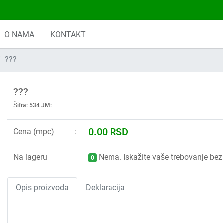
O NAMA
KONTAKT
???
???
Šifra: 534 JM:
0.00 RSD
Cena (mpc)
Na lageru
Nema. Iskažite vaše trebovanje bez 
0
Opis proizvoda
Deklaracija