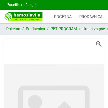
Posetite naš sajt!
POČETNA
PRODAVNICA
Početna
Prodavnica
PET PROGRAM
Hrana za pse
zoom_in