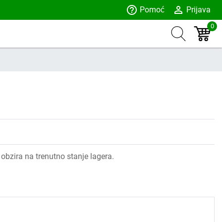
help_outline
person_outline
Pomoć
Prijava
0
obzira na trenutno stanje lagera.