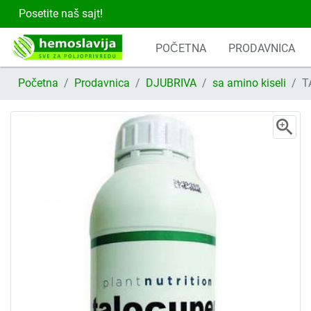
Posetite naš sajt!
POČETNA
PRODAVNICA
Početna
Prodavnica
DJUBRIVA
sa amino kiseli
T
zoom_in