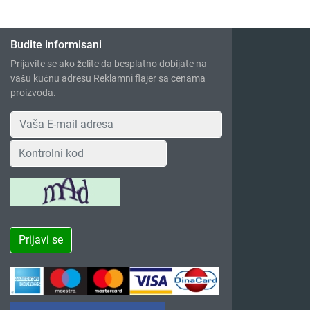
Budite informisani
Prijavite se ako želite da besplatno dobijate na
vašu kućnu adresu Reklamni flajer sa cenama
proizvoda.
Prijavi se