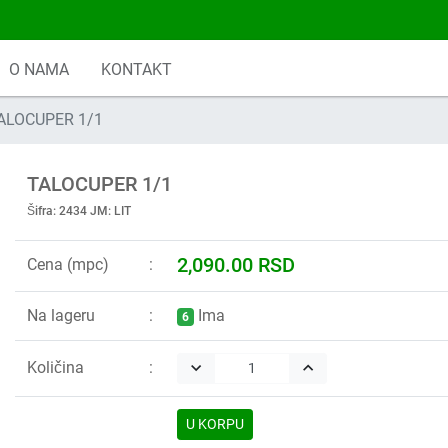
O NAMA
KONTAKT
ALOCUPER 1/1
TALOCUPER 1/1
Šifra: 2434 JM: LIT
2,090.00 RSD
Cena (mpc)
Na lageru
Ima
6
Količina
keyboard_arrow_down
keyboard_arrow_up
U KORPU