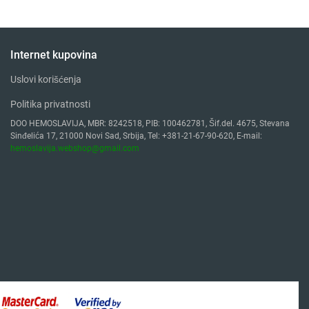
Internet kupovina
Uslovi korišćenja
Politika privatnosti
DOO HEMOSLAVIJA, MBR: 8242518, PIB: 100462781, Šif.del. 4675, Stevana
Sinđelića 17, 21000 Novi Sad, Srbija, Tel: +381-21-67-90-620, E-mail:
hemoslavija.webshop@gmail.com