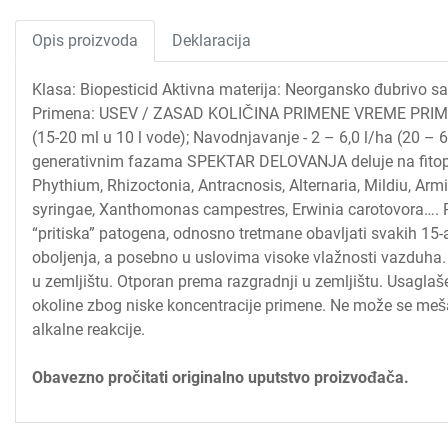
Opis proizvoda
Deklaracija
Klasa: Biopesticid Aktivna materija: Neorgansko đubrivo s
Primena: USEV / ZASAD KOLIČINA PRIMENE VREME PRIMENE Vo
(15-20 ml u 10 l vode); Navodnjavanje - 2 – 6,0 l/ha (20 –
generativnim fazama SPEKTAR DELOVANJA deluje na fitopato
Phythium, Rhizoctonia, Antracnosis, Alternaria, Mildiu, Arm
syringae, Xanthomonas campestres, Erwinia carotovora….
“pritiska” patogena, odnosno tretmane obavljati svakih 15-a
oboljenja, a posebno u uslovima visoke vlažnosti vazduha. 
u zemljištu. Otporan prema razgradnji u zemljištu. Usagl
okoline zbog niske koncentracije primene. Ne može se mešat
alkalne reakcije.
Obavezno pročitati originalno uputstvo proizvođača.