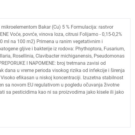
a mikroelementom Bakar (Cu) 5 % Formulacija: rastvor
će, povrće, vinova loza, citrusi Folijarno - 0,15-0,2%
 60 ml na 100 m2) Primena u ranim vegetativnim i
gene gljive i bakterije iz rodova: Phythoptora, Fusarium,
illaria, Rosellinia, Clavibacter michiganensis, Pseudomonas
 PREPORUKE I NAPOMENE: broj tretmana zavisi od
k dana u vreme perioda visokog rizika od infekcije i širenja
Visoko efikasan u niskoj koncentraciji. Izuzetna stabilnost
ašen sa novom EU regulativom u pogledu očuvanja životne
i sa pesticidima kao ni sa proizvodima jako kisele ili jako