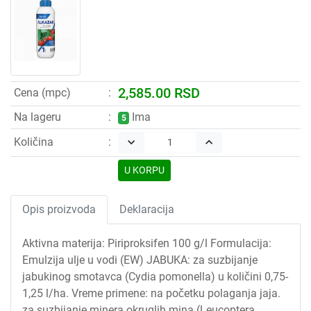
2,585.00 RSD
Cena (mpc)
Na lageru
Ima
5
Količina
keyboard_arrow_down
keyboard_arrow_up
U KORPU
Opis proizvoda
Deklaracija
Aktivna materija: Piriproksifen 100 g/l Formulacija:
Emulzija ulje u vodi (EW) JABUKA: za suzbijanje
jabukinog smotavca (Cydia pomonella) u količini 0,75-
1,25 l/ha. Vreme primene: na početku polaganja jaja.
za suzbijanje minera okruglih mina (Leucoptera