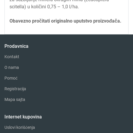
scitella) u količini 0,75 – 1,0 l/ha.
Obavezno pročitati originalno uputstvo proizvođača.
Prodavnica
Kontakt
O nama
Pomoć
Registracija
Mapa sajta
Internet kupovina
Uslovi korišćenja