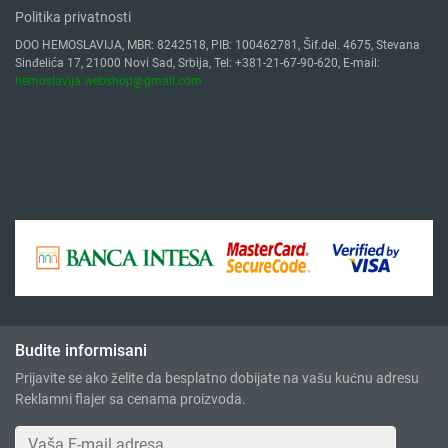
Politika privatnosti
DOO HEMOSLAVIJA, MBR: 8242518, PIB: 100462781, Šif.del. 4675, Stevana
Sinđelića 17, 21000 Novi Sad, Srbija, Tel: +381-21-67-90-620, E-mail:
hemoslavija.webshop@gmail.com
Budite informisani
Prijavite se ako želite da besplatno dobijate na vašu kućnu adresu
Reklamni flajer sa cenama proizvoda.