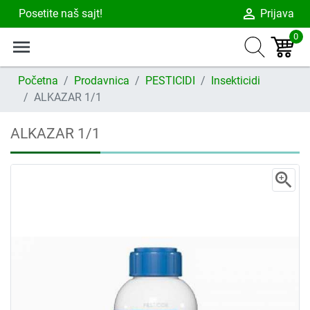
person_outline
Posetite naš sajt!
Prijava
0
menu
Početna
Prodavnica
PESTICIDI
Insekticidi
ALKAZAR 1/1
ALKAZAR 1/1
zoom_in