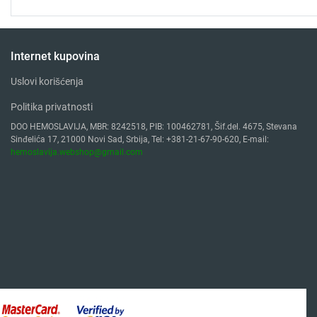
Internet kupovina
Uslovi korišćenja
Politika privatnosti
DOO HEMOSLAVIJA, MBR: 8242518, PIB: 100462781, Šif.del. 4675, Stevana
Sinđelića 17, 21000 Novi Sad, Srbija, Tel: +381-21-67-90-620, E-mail:
hemoslavija.webshop@gmail.com