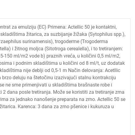
ntrat za emulziju (EC) Primena: Actellic 50 je kontaktni,
u skladištima žitarica, za suzbijanje žižaka (Sytophilus spp.),
ryzaephilus surinamensis), trogoderme (Trogoderma
la) i žitnog moljca (Sitotroga cerealella), i to tretiranjem:
25-150 ml/m2 vode b) praznih vreća, u količini 0,5 ml/m2,
sima i podnim skladištima u količini od 8 ml/t, uz dodatak
kladištima nije deblji od 0,5-1 m Način delovanja: Acetllic
brzo deluju na štetočinu izazivajući stalnu kontrakciju
se ne sme primenjivati u skladištima brašnaste robe i
i 2 dana posle tretiranja. Može se koristiti za tretiranje zrna
ima za jednako nanošenje preparata na zrno. Actellic 50 se
itarica. Karenca: 3 dana za zrno pšenice i kukuruza u