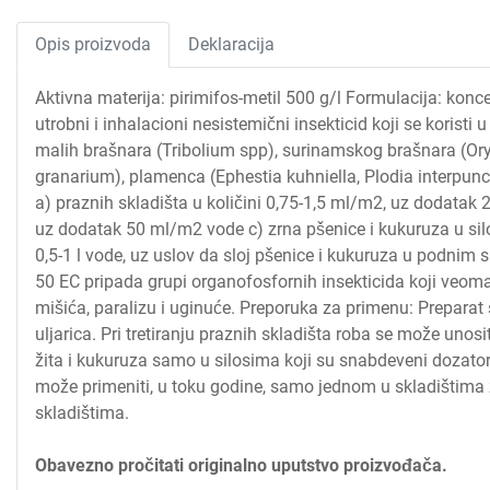
Opis proizvoda
Deklaracija
Aktivna materija: pirimifos-metil 500 g/l Formulacija: konce
utrobni i inhalacioni nesistemični insekticid koji se koristi 
malih brašnara (Tribolium spp), surinamskog brašnara (O
granarium), plamenca (Ephestia kuhniella, Plodia interpunctel
a) praznih skladišta u količini 0,75-1,5 ml/m2, uz dodatak 
uz dodatak 50 ml/m2 vode c) zrna pšenice i kukuruza u silo
0,5-1 l vode, uz uslov da sloj pšenice i kukuruza u podnim s
50 EC pripada grupi organofosfornih insekticida koji veoma 
mišića, paralizu i uginuće. Preporuka za primenu: Preparat 
uljarica. Pri tretiranju praznih skladišta roba se može unosit
žita i kukuruza samo u silosima koji su snabdeveni dozator
može primeniti, u toku godine, samo jednom u skladištima ž
skladištima.
Obavezno pročitati originalno uputstvo proizvođača.