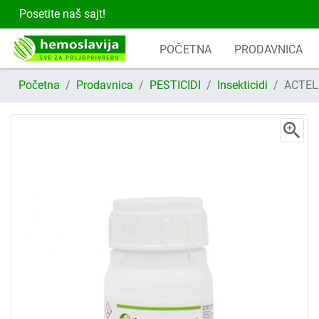
Posetite naš sajt!
POČETNA
PRODAVNICA
Početna
Prodavnica
PESTICIDI
Insekticidi
ACTEL
zoom_in