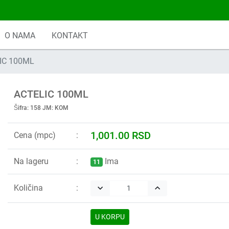
O NAMA
KONTAKT
IC 100ML
ACTELIC 100ML
Šifra: 158 JM: KOM
1,001.00 RSD
Cena (mpc)
Na lageru
Ima
11
Količina
keyboard_arrow_down
keyboard_arrow_up
U KORPU