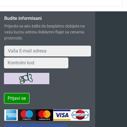
Budite informisani
Prijavite se ako želite da besplatno dobijate na
vašu kućnu adresu Reklamni flajer sa cenama
proizvoda.
Prijavi se