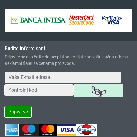
Budite informisani
Prijavite se ako želite da besplatno dobijate na vašu kućnu adresu
Reklamni flajer sa cenama proizvoda.
Prijavi se