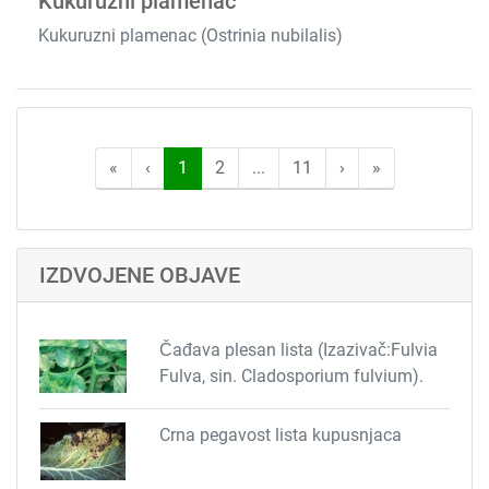
Kukuruzni plamenac
Kukuruzni plamenac (Ostrinia nubilalis)
«
‹
1
2
...
11
›
»
IZDVOJENE OBJAVE
Čađava plesan lista (Izazivač:Fulvia
Fulva, sin. Cladosporium fulvium).
Crna pegavost lista kupusnjaca