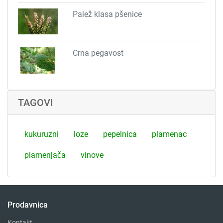
Palež klasa pšenice
Crna pegavost
TAGOVI
kukuruzni
loze
pepelnica
plamenac
plamenjača
vinove
Prodavnica
Kontakt