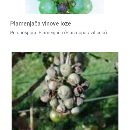
Plamenjača vinove loze
Peronospora- Plamenjača (Plasmoparaviticola)